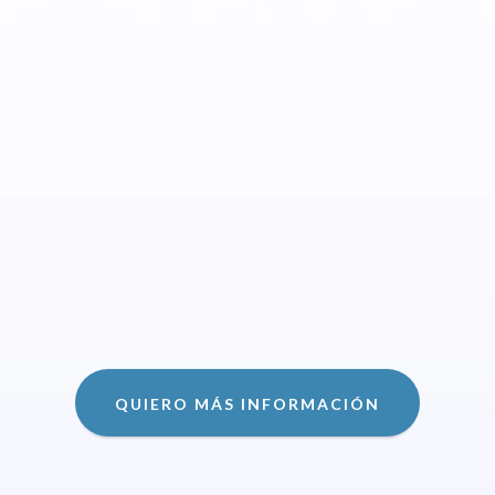
información precisa y
estrategias efectivas
que te
permitan realizar inversiones rentables y seguras en
Florida. Junto a mi equipo, te ofrecemos
soporte
integral en cada fase de tu inversión
, asegurando
que cada decisión contribuya significativamente al
crecimiento de tu patrimonio.
Reconocida como
Top Producer e Icon Agent en
EXP Realty
, soy miembro activo de la
Asociación
Nacional de Realtors (NAR)
y de la Miami Realtors
Association, comprometida firmemente con el éxito
de tus proyectos inmobiliarios.
QUIERO MÁS INFORMACIÓN